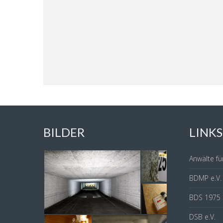
BILDER
LINKS
Anwälte fü
BDMP e.V.
BDS 1975 e
DSB e.V.